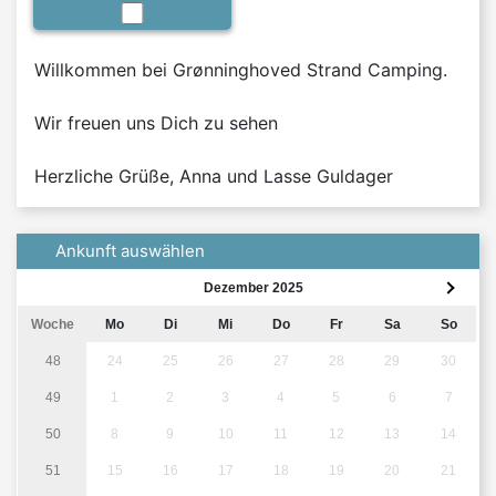
Willkommen bei Grønninghoved Strand Camping.

Wir freuen uns Dich zu sehen

Herzliche Grüße, Anna und Lasse Guldager
Ankunft auswählen
Dezember 2025
Woche
Mo
Di
Mi
Do
Fr
Sa
So
48
24
25
26
27
28
29
30
49
1
2
3
4
5
6
7
50
8
9
10
11
12
13
14
51
15
16
17
18
19
20
21