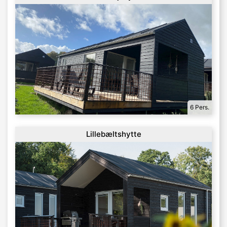
6 Pers.
Lillebæltshytte