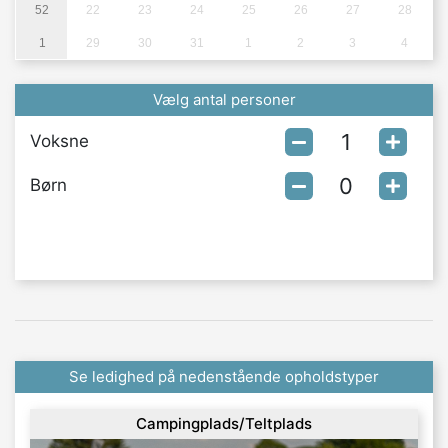
52
22
23
24
25
26
27
28
1
29
30
31
1
2
3
4
Vælg antal personer
Voksne
Børn
Se ledighed på nedenstående opholdstyper
Campingplads/Teltplads