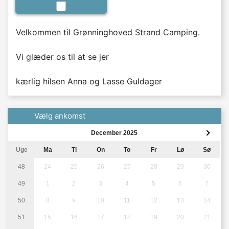
Velkommen til Grønninghoved Strand Camping.

Vi glæder os til at se jer

kærlig hilsen Anna og Lasse Guldager
Vælg ankomst
December 2025
Uge
Ma
Ti
On
To
Fr
Lø
Sø
48
24
25
26
27
28
29
30
49
1
2
3
4
5
6
7
50
8
9
10
11
12
13
14
51
15
16
17
18
19
20
21