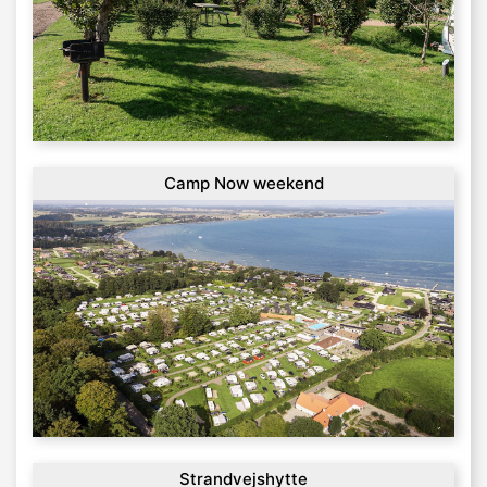
Camp Now weekend
Strandvejshytte